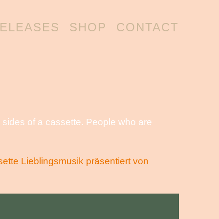
ELEASES
SHOP
CONTACT
o sides of a cassette. People who are
ette Lieblingsmusik präsentiert von