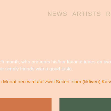
NEWS
ARTISTS
R
ach month, who presents his/her favorite tunes on tw
r simply friends with a good taste.
onat neu wird auf zwei Seiten einer (fiktiven) Kass