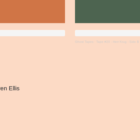
Ghost Tapes
·
Tape #20 - Herr Krug - Side B 
en Ellis