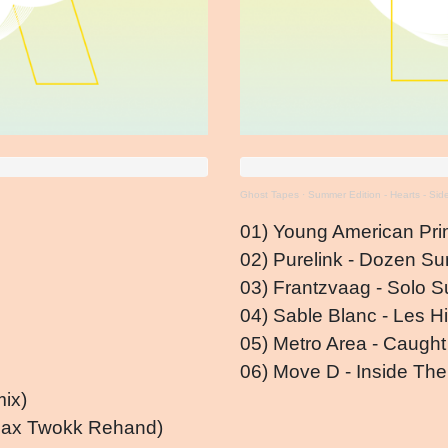
Ghost Tapes
·
Summer Edition - Hearts - Side 
01) Young American Pri
02) Purelink - Dozen Su
03) Frantzvaag - Solo S
04) Sable Blanc - Les H
05) Metro Area - Caugh
06) Move D - Inside Th
mix)
opax Twokk Rehand)