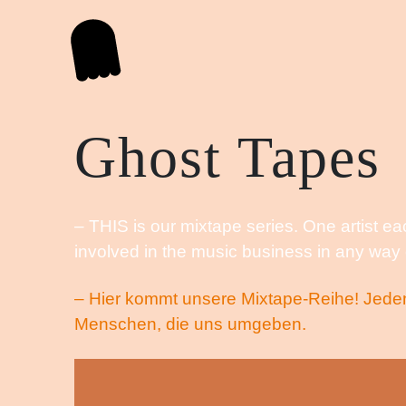
Ghost Tapes
THIS is our mixtape series. One artist e
involved in the music business in any way o
Hier kommt unsere Mixtape-Reihe! Jeden M
Menschen, die uns umgeben.