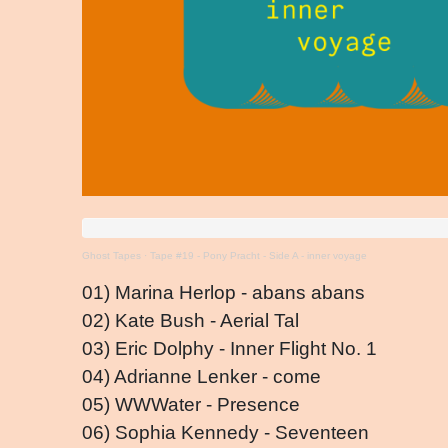
Ghost Tapes
·
Tape #19 - Pony Pracht - Side A - inner voyage
01) Marina Herlop - abans abans
02) Kate Bush - Aerial Tal
03) Eric Dolphy - Inner Flight No. 1
04) Adrianne Lenker - come
05) WWWater - Presence
06) Sophia Kennedy - Seventeen