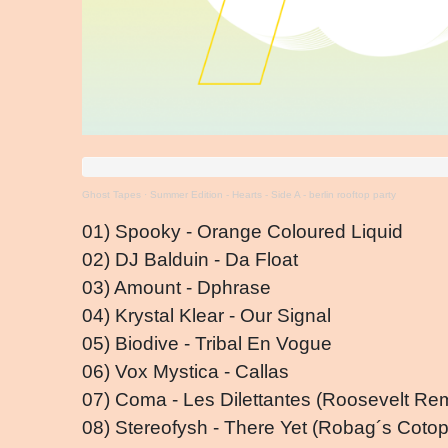
Ghost Tapes
·
Summer Edition - Hearts - Side A - berlin rooftop party
01) Spooky - Orange Coloured Liquid
02) DJ Balduin - Da Float
03) Amount - Dphrase
04) Krystal Klear - Our Signal
05) Biodive - Tribal En Vogue
06) Vox Mystica - Callas
07) Coma - Les Dilettantes (Roosevelt Re
08) Stereofysh - There Yet (Robag´s Cot