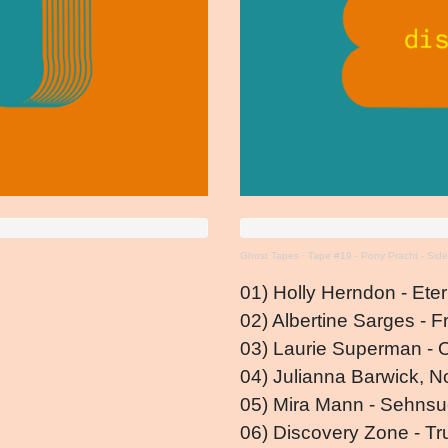
Ghost Tapes
·
Tape #19 - Pony Pracht - Side 
01) Holly Herndon - Eter
02) Albertine Sarges - 
03) Laurie Superman -
04) Julianna Barwick, N
05) Mira Mann - Sehnsu
06) Discovery Zone - Tr