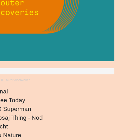
B - outer discoveries
nal
Free Today
 O Superman
osaj Thing - Nod
cht
u Nature