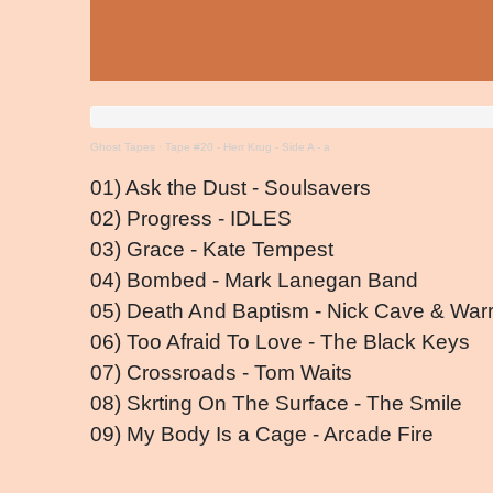
Ghost Tapes
·
Tape #20 - Herr Krug - Side A - a
01) Ask the Dust - Soulsavers
02) Progress - IDLES
03) Grace - Kate Tempest
04) Bombed - Mark Lanegan Band
05) Death And Baptism - Nick Cave & Warr
06) Too Afraid To Love - The Black Keys
07) Crossroads - Tom Waits
08) Skrting On The Surface - The Smile
09) My Body Is a Cage - Arcade Fire