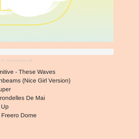
B - leipzig sunset chill
mitive - These Waves
nbeams (Nice Girl Version)
uper
irondelles De Mai
t Up
e Freero Dome